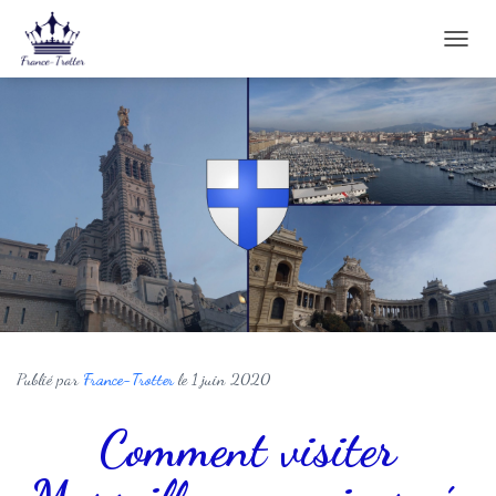
D
É
P
L
I
E
R
L
A
N
A
V
I
G
A
T
Publié par
France-Trotter
le
1 juin 2020
I
O
Comment visiter
N