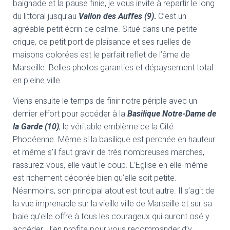
baignade et la pause finie, je vous invite à repartir le long
du littoral jusqu’au
Vallon des Auffes (9)
.
C’est un
agréable petit écrin de calme. Situé dans une petite
crique, ce petit port de plaisance et ses ruelles de
maisons colorées est le parfait reflet de l’âme de
Marseille. Belles photos garanties et dépaysement total
en pleine ville.
Viens ensuite le temps de finir notre périple avec un
dernier effort pour accéder à la
Basilique Notre-Dame de
la Garde (10)
, le véritable emblème de la Cité
Phocéenne. Même si la basilique est perchée en hauteur
et même s’il faut gravir de très nombreuses marches,
rassurez-vous, elle vaut le coup. L’Eglise en elle-même
est richement décorée bien qu’elle soit petite.
Néanmoins, son principal atout est tout autre. Il s’agit de
la vue imprenable sur la vieille ville de Marseille et sur sa
baie qu’elle offre à tous les courageux qui auront osé y
accéder. J’en profite pour vous recommander d’y