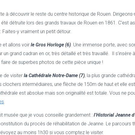
vite à découvrir le reste du centre historique de Rouen. Dirigeon
 été détruite lors des grands travaux de Rouen en 1861. C’est a
. Faites-y vraiment un petit détour.
 et allons voir
le Gros Horloge (6)
. Une immense porte, avec son
n grand cadran en or, très détaillé et très travaillé. Il s’insère
faire de superbes photos de cette pièce unique !
e de visiter
la Cathédrale Notre-Dame (7)
, la plus grande cathédra
s clochers intermédiaires, une flèche de 150m de haut et elle es
thédrale est absolue mais son originalité est totale. Vous ne pouv
es
.
etit musée que je vous conseille grandement :
l’Historial Jeanne d
constitution du procès de réhabilitation de Jeanne. Le parcours
révoyez au moins 1h30 si vous comptez le visiter.