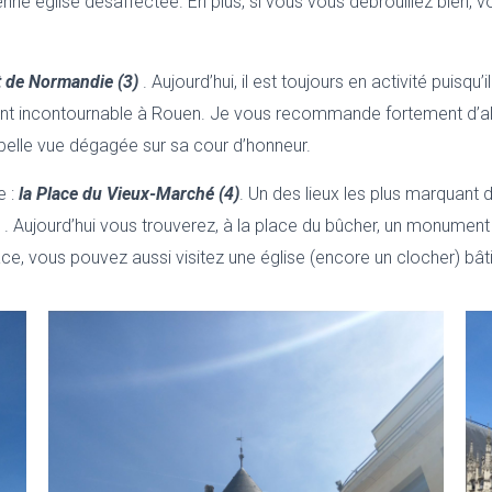
cienne église désaffectée. En plus, si vous vous débrouillez bien
t de Normandie (3)
. Aujourd’hui, il est toujours en activité puisqu’
incontournable à Rouen. Je vous recommande fortement d’aller l
 belle vue dégagée sur sa cour d’honneur.
e :
la Place du Vieux-Marché (4)
. Un des lieux les plus marquant de
431. Aujourd’hui vous trouverez, à la place du bûcher, un monum
ace, vous pouvez aussi visitez une église (encore un clocher) bât