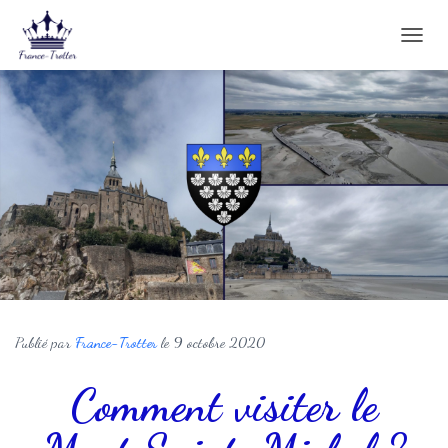
D
É
P
L
I
E
R
L
A
N
A
V
I
G
A
T
Publié par
France-Trotter
le
9 octobre 2020
I
O
Comment visiter le
N