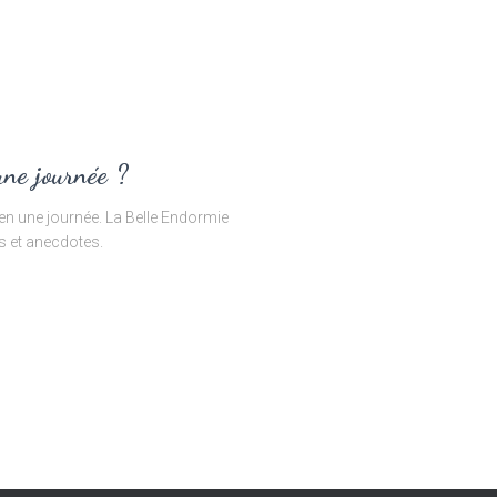
ne journée ?
en une journée. La Belle Endormie
s et anecdotes.