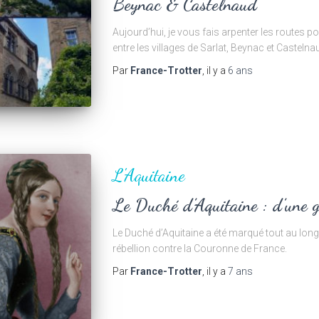
Beynac & Castelnaud
Aujourd’hui, je vous fais arpenter les routes p
entre les villages de Sarlat, Beynac et Castelna
Par
France-Trotter
, il y a
6 ans
L'Aquitaine
Le Duché d’Aquitaine : d’une g
Le Duché d’Aquitaine a été marqué tout au long d
rébellion contre la Couronne de France.
Par
France-Trotter
, il y a
7 ans